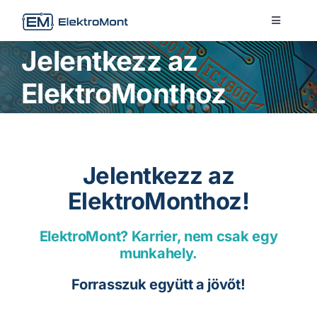
Skip
Toggle
to
Navigati
content
Jelentkezz az
Rólunk
ElektroMonthoz
EM Világ
Szolgáltatások
Technológiák
Jelentkezz az
ElektroMonthoz!
Kapcsolat
Karrier
ElektroMont? Karrier, nem csak egy
munkahely.
Ipar Napjai és MACH-TECH 2026
Forrasszuk együtt a jövőt!
Elektromont – English