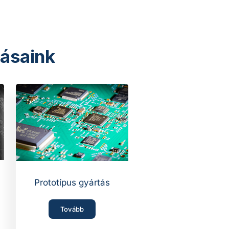
tásaink
Prototípus gyártás
Tovább