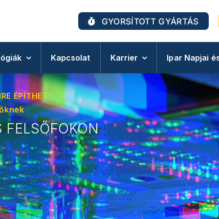
GYORSÍTOTT GYÁRTÁS
ógiák
Kapcsolat
Karrier
Ipar Napjai
RE ÉPÍTHET
lőknek
S FELSŐFOKON