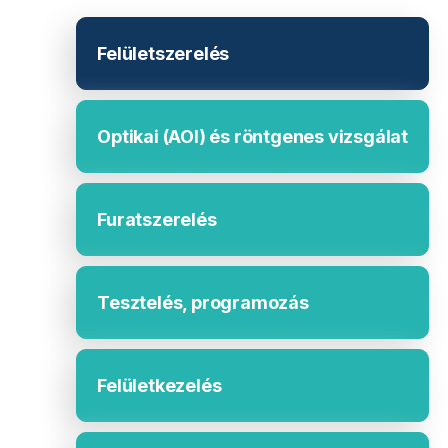
Felületszerelés
Optikai (AOI) és röntgenes vizsgálat
Furatszerelés
Tesztelés, programozás
Felületkezelés