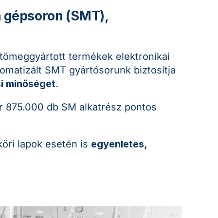
a gépsoron (SMT),
 tömeggyártott termékek elektronikai
tomatizált SMT gyártósorunk biztosítja
i minőséget
.
 875.000 db SM alkatrész pontos
öri lapok esetén is
egyenletes,