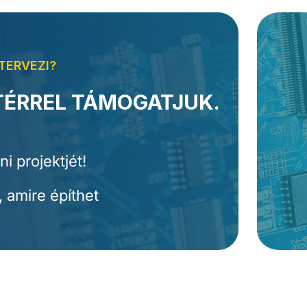
TERVEZI?
TÉRREL TÁMOGATJUK.
i projektjét!
 amire építhet