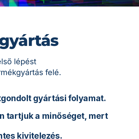
ártás
első lépést
rmékgyártás felé.
tgondolt gyártási folyamat
.
n tartjuk a minőséget
, mert
es kivitelezés
.