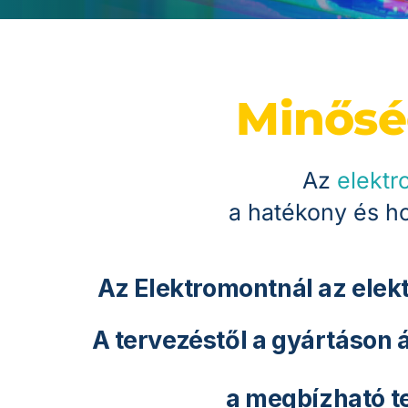
e
Az
elektr
a hatékony és ho
Az Elektromontnál az elek
A tervezéstől a gyártáson á
a megbízható t