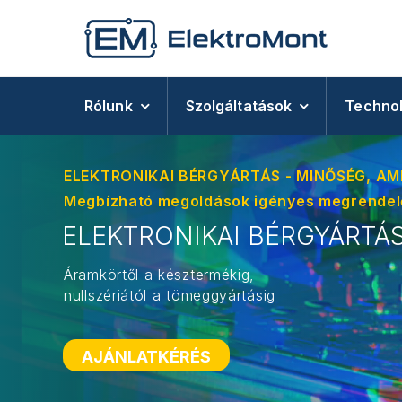
Skip
to
content
Rólunk
Szolgáltatások
Technol
ELEKTRONIKAI BÉRGYÁRTÁS - MINŐSÉG, AMI
Megbízható megoldások igényes megrende
ELEKTRONIKAI BÉRGYÁRTÁ
Áramkörtől a késztermékig,
nullszériától a tömeggyártásig
AJÁNLATKÉRÉS