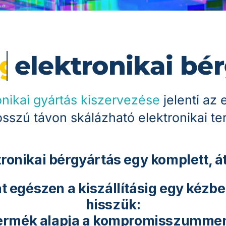
lektronikai bérgy
onikai gyártás kiszervezése
jelenti az 
sszú távon skálázható elektronikai te
tronikai bérgyártás egy
komplett, á
t egészen a kiszállításig
egy kézbe
hisszük:
ermék alapja a kompromisszumment