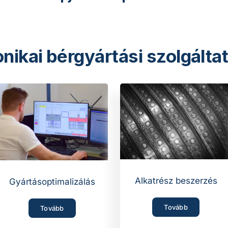
onikai bérgyártási szolgálta
Alkatrész beszerzés
Gyártásoptimalizálás
Tovább
Tovább