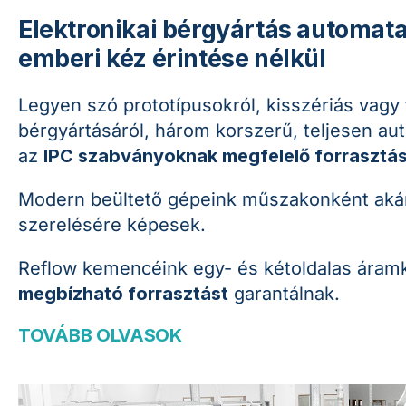
Elektronikai bérgyártás automat
emberi kéz érintése nélkül
Legyen szó prototípusokról, kisszériás vagy
bérgyártásáról, három korszerű, teljesen au
az
IPC szabványoknak megfelelő forrasztás
Modern beültető gépeink műszakonként akár
szerelésére képesek.
Reflow kemencéink egy- és kétoldalas áramk
megbízható forrasztást
garantálnak.
TOVÁBB OLVASOK
.